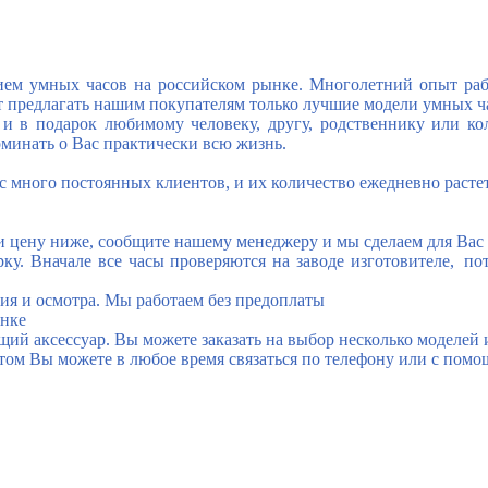
ием умных часов на российском рынке. Многолетний опыт ра
 предлагать нашим покупателям только лучшие модели умных ча
 и в подарок любимому человеку
,
другу
,
родственнику или ко
оминать о Вас практически всю жизнь.
с много постоянных клиентов
,
и их количество ежедневно расте
 цену ниже
,
сообщите нашему менеджеру и мы сделаем для Вас
у. Вначале все часы проверяются на заводе изготовителе
,
по
ния и осмотра. Мы работаем без предоплаты
ынке
ий аксессуар. Вы можете заказать на выбор несколько моделей
том Вы можете в любое время связаться по телефону или с помо