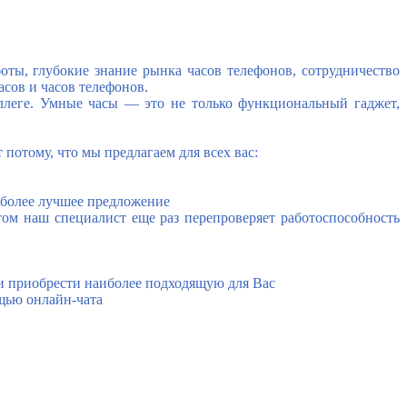
боты
,
глубокие
знание рынка часов телефонов
,
сотрудничество
сов и часов телефонов.
ллеге. Умные часы — это не только функциональный гаджет
,
т потому
,
что мы предлагаем для всех вас:
 более лучшее предложение
том наш специалист еще раз перепроверяет работоспособность
 и приобрести наиболее подходящую для Вас
щью онлайн-чата