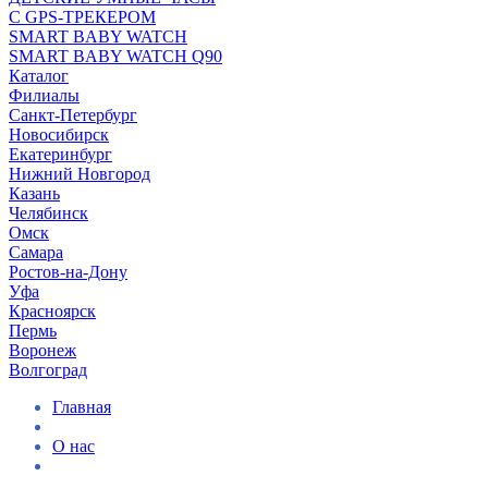
С GPS-ТРЕКЕРОМ
SMART BABY WATCH
SMART BABY WATCH Q90
Каталог
Филиалы
Санкт-Петербург
Новосибирск
Екатеринбург
Нижний Новгород
Казань
Челябинск
Омск
Самара
Ростов-на-Дону
Уфа
Красноярск
Пермь
Воронеж
Волгоград
Главная
О нас