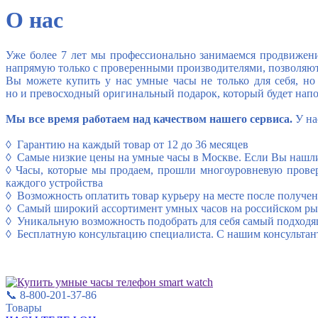
О нас
Уже более 7 лет мы профессионально занимаемся продвижен
напрямую только с проверенными производителями
,
позволяют
Вы можете купить у нас умные часы не только для себя
,
но
но и превосходный оригинальный подарок
,
который будет нап
Мы все время работаем над качеством нашего сервиса.
У на
◊ Гарантию на каждый товар от 12 до 36 месяцев
◊
Самые низкие цены на умные часы в Москве.
Если Вы нашли
◊
Часы
,
которые мы продаем
,
прошли многоуровневую проверк
каждого устройства
◊
Возможность оплатить товар курьеру на месте после получе
◊
Самый широкий ассортимент умных часов на российском р
◊
Уникальную возможность подобрать для себя самый подходящ
◊
Бесплатную консультацию специалиста. С нашим консультан
📞 8-800-201-37-86
Товары