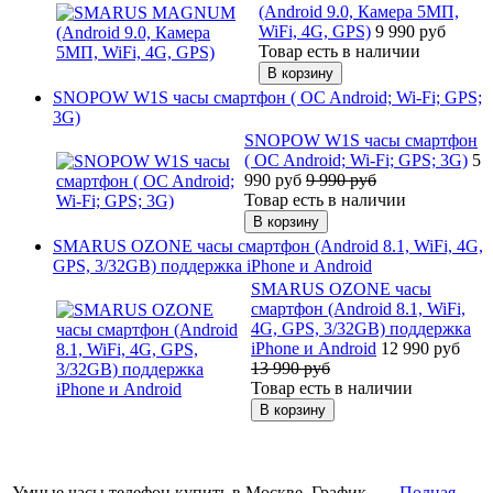
(Android 9.0, Камера 5МП,
WiFi, 4G, GPS)
9 990
руб
Товар есть в наличии
SNOPOW W1S часы смартфон ( OC Android; Wi-Fi; GPS;
3G)
SNOPOW W1S часы смартфон
( OC Android; Wi-Fi; GPS; 3G)
5
990
руб
9 990
руб
Товар есть в наличии
SMARUS OZONE часы смартфон (Android 8.1, WiFi, 4G,
GPS, 3/32GB) поддержка iPhone и Android
SMARUS OZONE часы
смартфон (Android 8.1, WiFi,
4G, GPS, 3/32GB) поддержка
iPhone и Android
12 990
руб
13 990
руб
Товар есть в наличии
Умные часы телефон купить в Москве. График
Полная