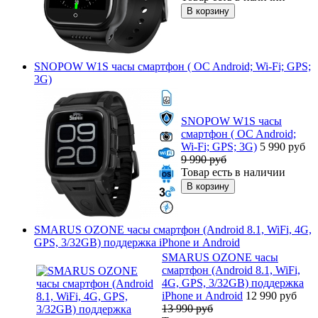
SNOPOW W1S часы смартфон ( OC Android; Wi-Fi; GPS;
3G)
SNOPOW W1S часы
смартфон ( OC Android;
Wi-Fi; GPS; 3G)
5 990
руб
9 990
руб
Товар есть в наличии
SMARUS OZONE часы смартфон (Android 8.1, WiFi, 4G,
GPS, 3/32GB) поддержка iPhone и Android
SMARUS OZONE часы
смартфон (Android 8.1, WiFi,
4G, GPS, 3/32GB) поддержка
iPhone и Android
12 990
руб
13 990
руб