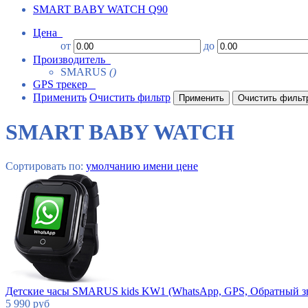
SMART BABY WATCH Q90
Цена
от
до
Производитель
SMARUS
()
GPS трекер
Применить
Очистить фильтр
SMART BABY WATCH
Сортировать по:
умолчанию
имени
цене
Детские часы SMARUS kids KW1 (WhatsApp, GPS, Обратный зв
5 990
руб