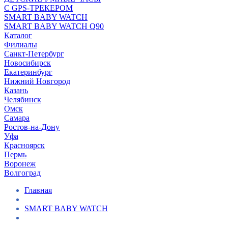
С GPS-ТРЕКЕРОМ
SMART BABY WATCH
SMART BABY WATCH Q90
Каталог
Филиалы
Санкт-Петербург
Новосибирск
Екатеринбург
Нижний Новгород
Казань
Челябинск
Омск
Самара
Ростов-на-Дону
Уфа
Красноярск
Пермь
Воронеж
Волгоград
Главная
SMART BABY WATCH