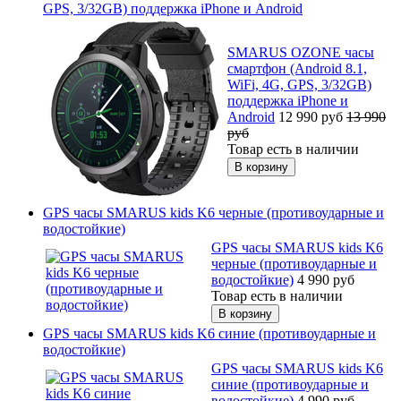
GPS, 3/32GB) поддержка iPhone и Android
SMARUS OZONE часы
смартфон (Android 8.1,
WiFi, 4G, GPS, 3/32GB)
поддержка iPhone и
Android
12 990
руб
13 990
руб
Товар есть в наличии
GPS часы SMARUS kids K6 черные (противоударные и
водостойкие)
GPS часы SMARUS kids K6
черные (противоударные и
водостойкие)
4 990
руб
Товар есть в наличии
GPS часы SMARUS kids K6 синие (противоударные и
водостойкие)
GPS часы SMARUS kids K6
синие (противоударные и
водостойкие)
4 990
руб