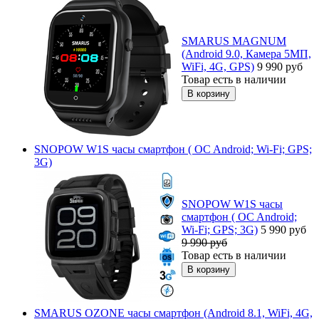
SMARUS MAGNUM
(Android 9.0, Камера 5МП,
WiFi, 4G, GPS)
9 990
руб
Товар есть в наличии
SNOPOW W1S часы смартфон ( OC Android; Wi-Fi; GPS;
3G)
SNOPOW W1S часы
смартфон ( OC Android;
Wi-Fi; GPS; 3G)
5 990
руб
9 990
руб
Товар есть в наличии
SMARUS OZONE часы смартфон (Android 8.1, WiFi, 4G,