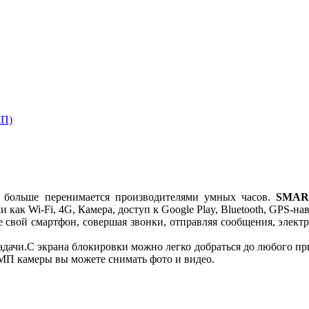
МП)
е больше перенимается производителями умных часов.
SMAR
как Wi-Fi, 4G, Камера, доступ к Google Play, Bluetooth, GPS-на
е свой смартфон, совершая звонки, отправляя сообщения, элект
задачи.С экрана блокировки можно легко добраться до любого пр
МП камеры вы можете снимать фото и видео.