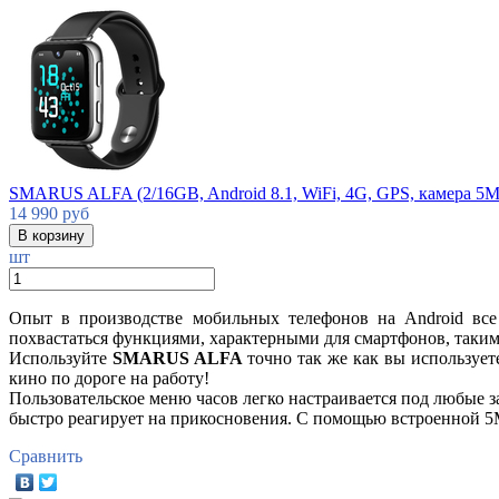
SMARUS ALFA (2/16GB, Android 8.1, WiFi, 4G, GPS, камера 5
14 990
руб
шт
Опыт в производстве мобильных телефонов на Android вс
похвастаться функциями, характерными для смартфонов, такими 
Используйте
SMARUS ALFA
точно так же как вы использует
кино по дороге на работу!
Пользовательское меню часов легко настраивается под любые 
быстро реагирует на прикосновения. C помощью встроенной 5
Сравнить