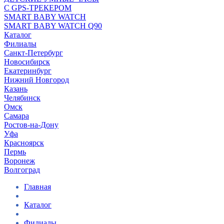
С GPS-ТРЕКЕРОМ
SMART BABY WATCH
SMART BABY WATCH Q90
Каталог
Филиалы
Санкт-Петербург
Новосибирск
Екатеринбург
Нижний Новгород
Казань
Челябинск
Омск
Самара
Ростов-на-Дону
Уфа
Красноярск
Пермь
Воронеж
Волгоград
Главная
Каталог
Филиалы