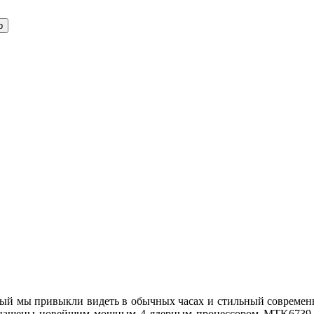
ый мы привыкли видеть в обычных часах и стильный современн
 оснащены новейшим мощным 4 ядерным процессором MTK673