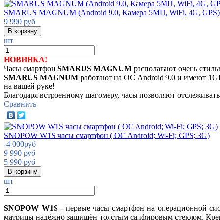
SMARUS MAGNUM (Android 9.0, Камера 5МП, WiFi, 4G, GPS)
9 990
руб
шт
НОВИНКА!
Часы смартфон
SMARUS MAGNUM
располагают очень стил
SMARUS MAGNUM
работают на ОС Android 9.0 и имеют 1GB
на вашей руке!
Благодаря встроенному шагомеру, часы позволяют отслеживат
Сравнить
SNOPOW W1S часы смартфон ( OC Android; Wi-Fi; GPS; 3G)
-
4 000
руб
9 990
руб
5 990
руб
шт
SNOPOW W1S
- первые часы смартфон на операционной сист
матрицы надёжно защищён толстым сапфировым стеклом. Крепя