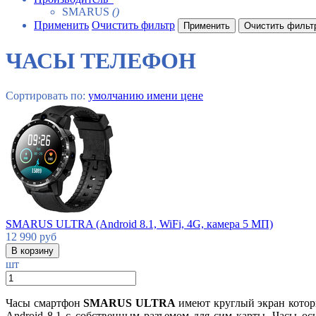
SMARUS
()
Применить
Очистить фильтр
ЧАСЫ ТЕЛЕФОН
Сортировать по:
умолчанию
имени
цене
SMARUS ULTRA (Android 8.1, WiFi, 4G, камера 5 МП)
12 990
руб
шт
Часы смартфон
SMARUS ULTRA
имеют круглый экран котор
Android 8.1 с собственным разъемом для сим карты. Часы