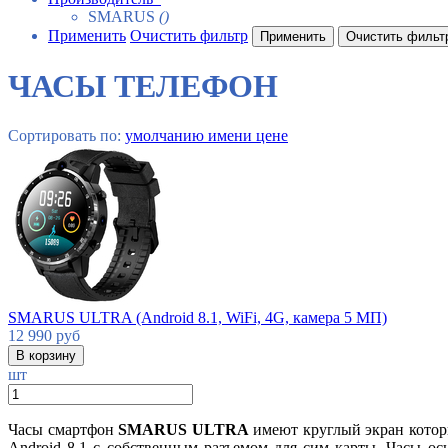
SMARUS
()
Применить
Очистить фильтр
ЧАСЫ ТЕЛЕФОН
Сортировать по:
умолчанию
имени
цене
SMARUS ULTRA (Android 8.1, WiFi, 4G, камера 5 МП)
12 990
руб
шт
Часы смартфон
SMARUS ULTRA
имеют круглый экран котор
Android 8.1 с собственным разъемом для сим карты. Часы