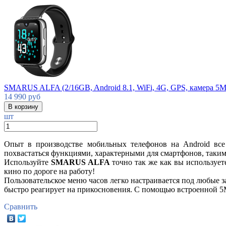
SMARUS ALFA (2/16GB, Android 8.1, WiFi, 4G, GPS, камера 5
14 990
руб
шт
Опыт в производстве мобильных телефонов на Android вс
похвастаться функциями, характерными для смартфонов, такими 
Используйте
SMARUS ALFA
точно так же как вы использует
кино по дороге на работу!
Пользовательское меню часов легко настраивается под любые 
быстро реагирует на прикосновения. C помощью встроенной 5
Сравнить