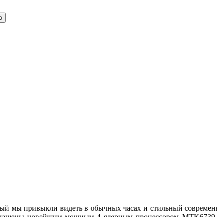
ый мы привыкли видеть в обычных часах и стильный современн
 оснащены новейшим мощным 4 ядерным процессором MTK673