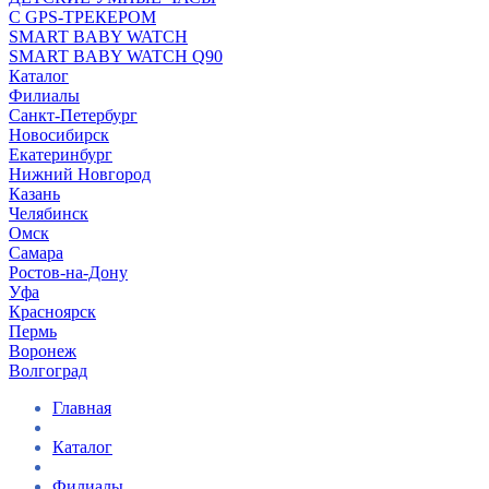
С GPS-ТРЕКЕРОМ
SMART BABY WATCH
SMART BABY WATCH Q90
Каталог
Филиалы
Санкт-Петербург
Новосибирск
Екатеринбург
Нижний Новгород
Казань
Челябинск
Омск
Самара
Ростов-на-Дону
Уфа
Красноярск
Пермь
Воронеж
Волгоград
Главная
Каталог
Филиалы