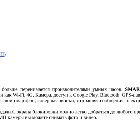
МП)
е больше перенимается производителями умных часов.
SMAR
как Wi-Fi, 4G, Камера, доступ к Google Play, Bluetooth, GPS-на
е свой смартфон, совершая звонки, отправляя сообщения, элект
задачи.С экрана блокировки можно легко добраться до любого пр
МП камеры вы можете снимать фото и видео.