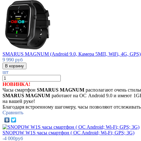
SMARUS MAGNUM (Android 9.0, Камера 5МП, WiFi, 4G, GPS)
9 990
руб
шт
НОВИНКА!
Часы смартфон
SMARUS MAGNUM
располагают очень стил
SMARUS MAGNUM
работают на ОС Android 9.0 и имеют 1GB
на вашей руке!
Благодаря встроенному шагомеру, часы позволяют отслеживат
Сравнить
SNOPOW W1S часы смартфон ( OC Android; Wi-Fi; GPS; 3G)
-
4 000
руб