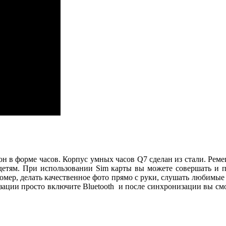
!
н в форме часов. Корпус умных часов
Q7
сделан из стали. Рем
и детям. При использовании Sim карты вы можете совершать и 
ер, делать качественное фото прямо с руки, слушать любимые 
ции просто включите Bluetooth и после синхронизации вы смо